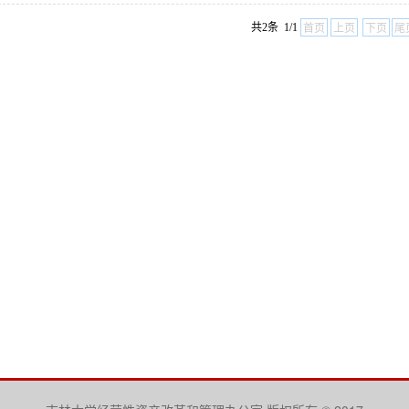
共2条 1/1
首页
上页
下页
尾